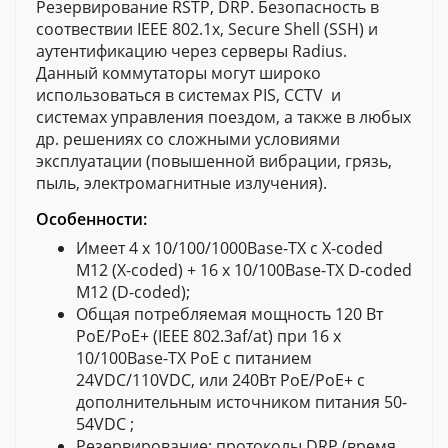
Резервирование RSTP, DRP. Безопасность в
соотвествии IEEE 802.1x, Secure Shell (SSH) и
аутентификацию через серверы Radius.
Данный коммутаторы могут широко
использоваться в системах PIS, CCTV и
системах управления поездом, а также в любых
др. решениях со сложными условиями
эксплуатации (повышенной вибрации, грязь,
пыль, электромагнитные излучения).
Особенности:
Имеет 4 x 10/100/1000Base-TX c X-coded
M12 (X-coded) + 16 x 10/100Base-TX D-coded
M12 (D-coded);
Общая потребляемая мощность 120 Вт
PoE/PoE+ (IEEE 802.3af/at) при 16 x
10/100Base-TX PoE с питанием
24VDC/110VDC, или 240Вт PoE/PoE+ с
дополнительным источником питания 50-
54VDC ;
Резервирование: протоколы DRP (время