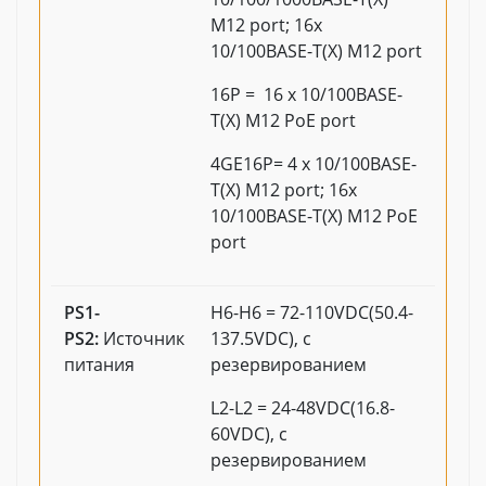
M12 port; 16x
10/100BASE-T(X) M12 port
16P = 16 x 10/100BASE-
T(X) M12 PoE port
4GE16P= 4 x 10/100BASE-
T(X) M12 port; 16x
10/100BASE-T(X) M12 PoE
port
PS1-
H6-H6 = 72-110VDC(50.4-
PS2:
Источник
137.5VDC), с
питания
резервированием
L2-L2 = 24-48VDC(16.8-
60VDC), с
резервированием