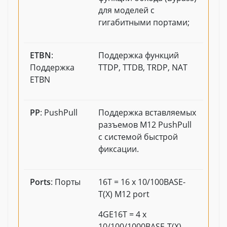
для моделей с
гигабитными портами;
ETBN
:
Поддержка функций
Поддержка
TTDP, TTDB, TRDP, NAT
ETBN
PP
: PushPull
Поддержка вставляемых
разъемов M12 PushPull
с системой быстрой
фиксации.
Ports
: Порты
16T = 16 x 10/100BASE-
T(X) M12 port
4GE16T = 4 x
10/100/1000BASE-T(X)