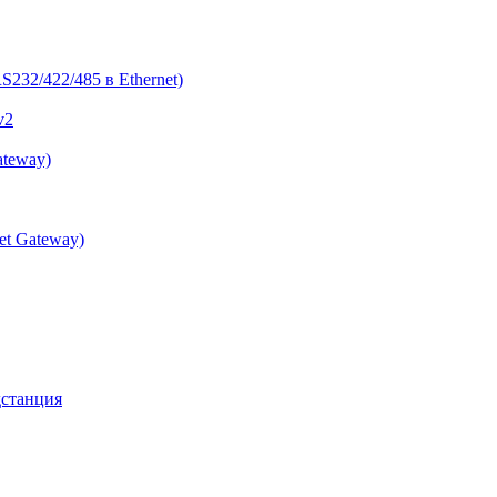
232/422/485 в Ethernet)
v2
ateway)
et Gateway)
дстанция