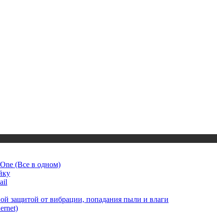
One (Все в одном)
йку
il
 защитой от вибрации, попадания пыли и влаги
rnet)