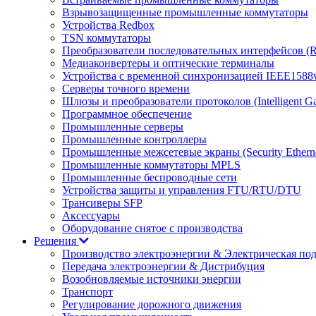
Взрывозащищенные промышленные коммутаторы
Устройства Redbox
TSN коммутаторы
Преобразователи последовательных интерфейсов (RS
Медиаконвертеры и оптические терминалы
Устройства с временной синхронизацией IEEE1588
Серверы точного времени
Шлюзы и преобразователи протоколов (Intelligent G
Программное обеспечение
Промышленные серверы
Промышленные контроллеры
Промышленные межсетевые экраны (Security Ethern
Промышленные коммутаторы MPLS
Промышленные беспроводные сети
Устройства защиты и управления FTU/RTU/DTU
Трансиверы SFP
Аксессуары
Оборудование снятое с производства
Решения
Производство электроэнергии & Электрическая по
Передача электроэнергии & Дистрибуция
Возобновляемые источники энергии
Транспорт
Регулирование дорожного движения