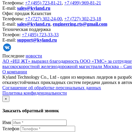
Телефоны:
+7 (495) 723-81-21
,
+7 (499) 969-81-21
E-mail:
sales@kyland.ru
Офис продаж Казахстан
Телефоны:
+7 (727) 302-24-00
,
+7 (727) 302-23-18
E-mail:
sales@kyland.ru
,
engineering.rts@gmail.com
Техническая поддержка
Телефон:
+7 (495) 723-33-33
E-mail:
support@kyland.ru
Последние
новости
АО «ИЦ ЖТ» выразил благодарность ООО «ТМС» за сотрудничес
высокоскоростной железнодорожной магистрали Москва – Сан
О компании
Kyland Technology Co., Ltd - один из мировых лидеров в раз
отказоустойчивых прикладных систем передачи данных в авто
Соглашение об обработке персональных данных
Политика конфиденциальности
×
Заказать обратный звонок
Имя
Телефон