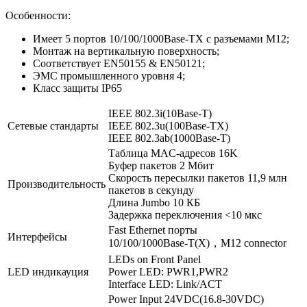
Особенности:
Имеет 5 портов 10/100/1000Base-TX с разъемами M12;
Монтаж на вертикальную поверхность;
Cоответствует EN50155 & EN50121;
ЭМС промышленного уровня 4;
Класс защиты IP65
IEEE 802.3i(10Base-T)
Сетевые стандарты
IEEE 802.3u(100Base-TX)
IEEE 802.3ab(1000Base-T)
Таблица MAC-адресов 16K
Буфер пакетов 2 Мбит
Скорость пересылки пакетов 11,9 млн
Производительность
пакетов в секунду
Длина Jumbo 10 КБ
Задержка переключения <10 мкс
Fast Ethernet порты
Интерфейсы
10/100/1000Base-T(X)，M12 connector
LEDs on Front Panel
LED индикауция
Power LED: PWR1,PWR2
Interface LED: Link/ACT
Power Input 24VDC(16.8-30VDC)