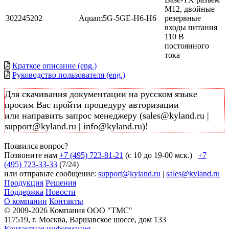
M12, двойные
302245202
Aquam5G-5GE-H6-H6
резервные
входы питания
110 В
постоянного
тока
Краткое описание (eng.)
Руководство пользователя (eng.)
Для скачивания документации на русском языке
просим Вас пройти процедуру авторизации
или направить запрос менеджеру (sales@kyland.ru |
support@kyland.ru | info@kyland.ru)!
Появился вопрос?
Позвоните нам
+7 (495) 723-81-21
(c 10 до 19-00 мск.) |
+7
(495) 723-33-33
(7/24)
или отправьте сообщение:
support@kyland.ru
|
sales@kyland.ru
Продукция
Решения
Поддержка
Новости
О компании
Контакты
© 2009-2026 Компания OOO "TMC"
117519, г. Москва, Варшавское шоссе, дом 133
Контактная информация