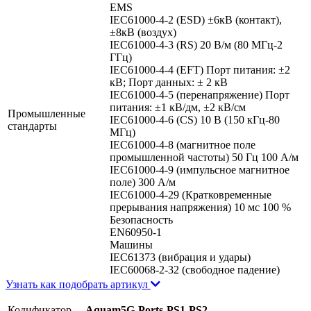
EMS
IEC61000-4-2 (ESD) ±6кВ (контакт),
±8кВ (воздух)
IEC61000-4-3 (RS) 20 В/м (80 МГц-2
ГГц)
IEC61000-4-4 (EFT) Порт питания: ±2
кВ; Порт данных: ± 2 кВ
IEC61000-4-5 (перенапряжение) Порт
питания: ±1 кВ/дм, ±2 кВ/см
Промышленные
IEC61000-4-6 (CS) 10 В (150 кГц-80
стандарты
МГц)
IEC61000-4-8 (магнитное поле
промышленной частоты) 50 Гц 100 А/м
IEC61000-4-9 (импульсное магнитное
поле) 300 А/м
IEC61000-4-29 (Кратковременные
прерывания напряжения) 10 мс 100 %
Безопасность
EN60950-1
Машины
IEC61373 (вибрация и удары)
IEC60068-2-32 (свободное падение)
Узнать как подобрать артикул
Кодификатор
Aquam5G-Ports-PS1-PS2