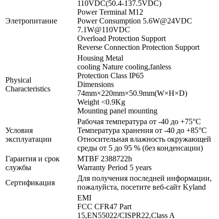
110VDC(50.4-137.5VDC)
Power Terminal M12
Элетропитание
Power Consumption 5.6W@24VDC
7.1W@110VDC
Overload Protection Support
Reverse Connection Protection Support
Housing Metal
cooling Nature cooling,fanless
Protection Class IP65
Physical
Dimensions
Characteristics
74mm×220mm×50.9mm(W×H×D)
Weight <0.9Kg
Mounting panel mounting
Рабочая температура от -40 до +75°C
Условия
Температура хранения от -40 до +85°C
эксплуатации
Относительная влажность окружающей
среды от 5 до 95 % (без конденсации)
Гарантия и срок
MTBF 2388722h
службы
Warranty Period 5 years
Для получения последней информации,
Сертификация
пожалуйста, посетите веб-сайт Kyland
EMI
FCC CFR47 Part
15,EN55022/CISPR22,Class A