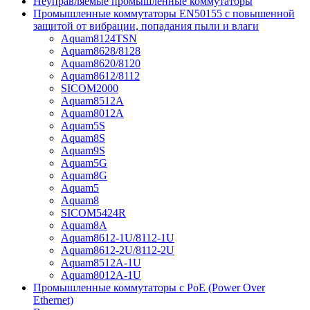
Неуправляемые промышленные коммутаторы
Промышленные коммутаторы EN50155 с повышенной
защитой от вибрации, попадания пыли и влаги
Aquam8124TSN
Aquam8628/8128
Aquam8620/8120
Aquam8612/8112
SICOM2000
Aquam8512A
Aquam8012A
Aquam5S
Aquam8S
Aquam9S
Aquam5G
Aquam8G
Aquam5
Aquam8
SICOM5424R
Aquam8A
Aquam8612-1U/8112-1U
Aquam8612-2U/8112-2U
Aquam8512A-1U
Aquam8012A-1U
Промышленные коммутаторы с PoE (Power Over
Ethernet)