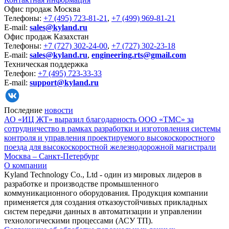
Офис продаж Москва
Телефоны:
+7 (495) 723-81-21
,
+7 (499) 969-81-21
E-mail:
sales@kyland.ru
Офис продаж Казахстан
Телефоны:
+7 (727) 302-24-00
,
+7 (727) 302-23-18
E-mail:
sales@kyland.ru
,
engineering.rts@gmail.com
Техническая поддержка
Телефон:
+7 (495) 723-33-33
E-mail:
support@kyland.ru
Последние
новости
АО «ИЦ ЖТ» выразил благодарность ООО «ТМС» за
сотрудничество в рамках разработки и изготовления системы
контроля и управления проектируемого высокоскоростного
поезда для высокоскоростной железнодорожной магистрали
Москва – Санкт-Петербург
О компании
Kyland Technology Co., Ltd - один из мировых лидеров в
разработке и производстве промышленного
коммуникационного оборудования. Продукция компании
применяется для создания отказоустойчивых прикладных
систем передачи данных в автоматизации и управлении
технологическими процессами (АСУ ТП).