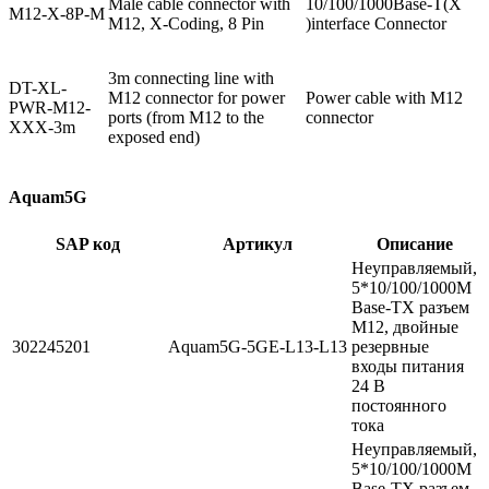
Male cable connector with
10/100/1000Base-T(X
M12-X-8P-M
M12, X-Coding, 8 Pin
)interface Connector
3m connecting line with
DT-XL-
M12 connector for power
Power cable with M12
PWR-M12-
ports (from M12 to the
connector
XXX-3m
exposed end)
Aquam5G
SAP код
Артикул
Описание
Неуправляемый,
5*10/100/1000M
Base-TX разъем
M12, двойные
302245201
Aquam5G-5GE-L13-L13
резервные
входы питания
24 В
постоянного
тока
Неуправляемый,
5*10/100/1000M
Base-TX разъем