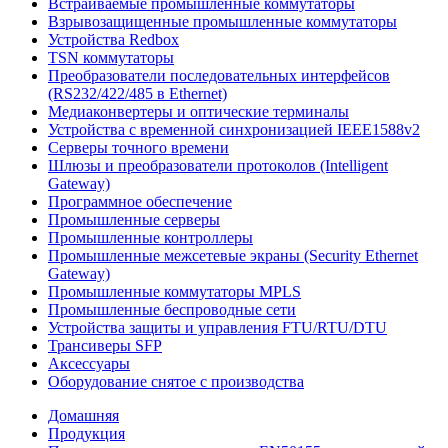
Встраиваемые промышленные коммутаторы
Взрывозащищенные промышленные коммутаторы
Устройства Redbox
TSN коммутаторы
Преобразователи последовательных интерфейсов
(RS232/422/485 в Ethernet)
Медиаконвертеры и оптические терминалы
Устройства с временной синхронизацией IEEE1588v2
Серверы точного времени
Шлюзы и преобразователи протоколов (Intelligent
Gateway)
Программное обеспечение
Промышленные серверы
Промышленные контроллеры
Промышленные межсетевые экраны (Security Ethernet
Gateway)
Промышленные коммутаторы MPLS
Промышленные беспроводные сети
Устройства защиты и управления FTU/RTU/DTU
Трансиверы SFP
Аксессуары
Оборудование снятое с производства
Домашняя
Продукция