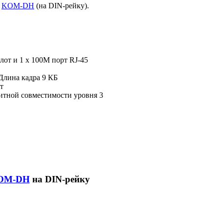
и
KOM-DH
(на DIN-рейку).
слот и 1 x 100M порт RJ-45
Длина кадра 9 КБ
т
тной совместимости уровня 3
OM-DH
на DIN-рейку