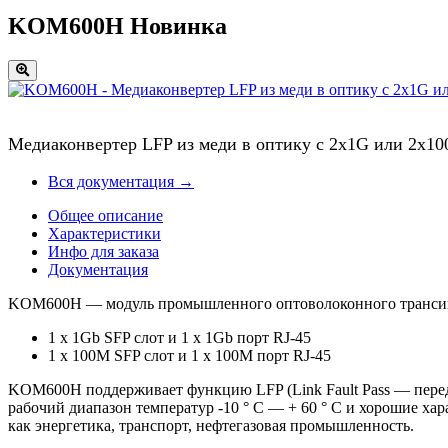
KOM600H
Новинка
Медиаконвертер LFP из меди в оптику с 2x1G или 2х
Вся документация →
Общее описание
Характеристики
Инфо для заказа
Документация
KOM600H — модуль промышленного оптоволоконного трансивер
1 x 1Gb SFP слот и 1 x 1Gb порт RJ-45
1 x 100M SFP слот и 1 x 100M порт RJ-45
KOM600H поддерживает функцию LFP (Link Fault Pass — переда
рабочий диапазон температур -10 ° C — + 60 ° C и хорошие ха
как энергетика, транспорт, нефтегазовая промышленность.