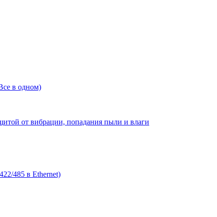
Все в одном)
той от вибрации, попадания пыли и влаги
2/485 в Ethernet)