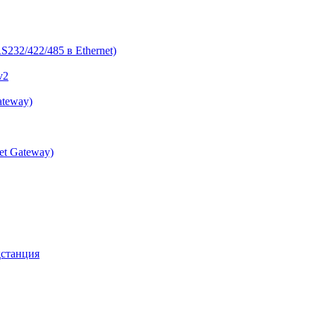
232/422/485 в Ethernet)
v2
ateway)
et Gateway)
дстанция