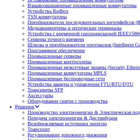
Взрывозащищенные промышленные коммутаторы
Устройства Redbox
TSN коммутаторы
Преобразователи последовательных интерфейсов (RS
Медиаконвертеры и оптические терминалы
Устройства с временной синхронизацией IEEE1588
Серверы точного времени
Шлюзы и преобразователи протоколов (Intelligent G
Программное обеспечение
Промышленные серверы
Промышленные контроллеры
Промышленные межсетевые экраны (Security Ethern
Промышленные коммутаторы MPLS
Промышленные беспроводные сети
Устройства защиты и управления FTU/RTU/DTU
Трансиверы SFP
Аксессуары
Оборудование снятое с производства
Решения
Производство электроэнергии & Электрическая по
Передача электроэнергии & Дистрибуция
Возобновляемые источники энергии
Транспорт
Регулирование дорожного движения