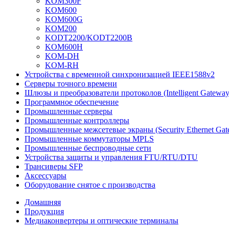
KOM300F
KOM600
KOM600G
KOM200
KODT2200/KODT2200B
KOM600H
KOM-DH
KOM-RH
Устройства с временной синхронизацией IEEE1588v2
Серверы точного времени
Шлюзы и преобразователи протоколов (Intelligent Gateway
Программное обеспечение
Промышленные серверы
Промышленные контроллеры
Промышленные межсетевые экраны (Security Ethernet Gat
Промышленные коммутаторы MPLS
Промышленные беспроводные сети
Устройства защиты и управления FTU/RTU/DTU
Трансиверы SFP
Аксессуары
Оборудование снятое с производства
Домашняя
Продукция
Медиаконвертеры и оптические терминалы