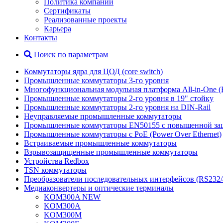
Политика компании
Сертификаты
Реализованные проекты
Карьера
Контакты
Поиск по параметрам
Коммутаторы ядра для ЦОД (core switch)
Промышленные коммутаторы 3-го уровня
Многофункциональная модульная платформа All-in-One (
Промышленные коммутаторы 2-го уровня в 19" стойку
Промышленные коммутаторы 2-го уровня на DIN-Rail
Неуправляемые промышленные коммутаторы
Промышленные коммутаторы EN50155 с повышенной защи
Промышленные коммутаторы с PoE (Power Over Ethernet)
Встраиваемые промышленные коммутаторы
Взрывозащищенные промышленные коммутаторы
Устройства Redbox
TSN коммутаторы
Преобразователи последовательных интерфейсов (RS232/42
Медиаконвертеры и оптические терминалы
KOM300A NEW
KOM300A
KOM300M