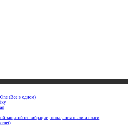
One (Все в одном)
йку
il
 защитой от вибрации, попадания пыли и влаги
rnet)