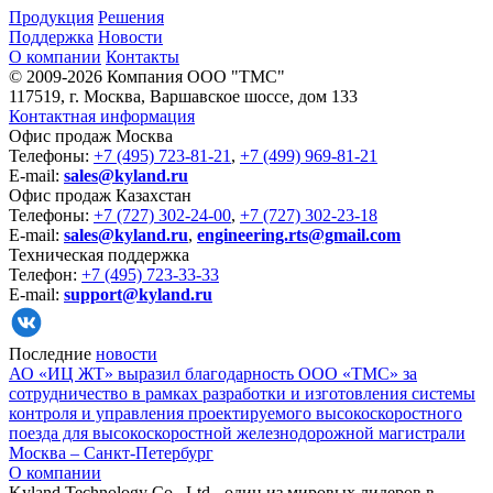
Продукция
Решения
Поддержка
Новости
О компании
Контакты
© 2009-2026 Компания OOO "TMC"
117519, г. Москва, Варшавское шоссе, дом 133
Контактная информация
Офис продаж Москва
Телефоны:
+7 (495) 723-81-21
,
+7 (499) 969-81-21
E-mail:
sales@kyland.ru
Офис продаж Казахстан
Телефоны:
+7 (727) 302-24-00
,
+7 (727) 302-23-18
E-mail:
sales@kyland.ru
,
engineering.rts@gmail.com
Техническая поддержка
Телефон:
+7 (495) 723-33-33
E-mail:
support@kyland.ru
Последние
новости
АО «ИЦ ЖТ» выразил благодарность ООО «ТМС» за
сотрудничество в рамках разработки и изготовления системы
контроля и управления проектируемого высокоскоростного
поезда для высокоскоростной железнодорожной магистрали
Москва – Санкт-Петербург
О компании
Kyland Technology Co., Ltd - один из мировых лидеров в