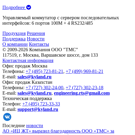
Подробнее
Управляемый коммутатор с сервером последовательных
интерфейсов: 6 портов 100M + 4 RS232/485
Продукция
Решения
Поддержка
Новости
О компании
Контакты
© 2009-2026 Компания OOO "TMC"
117519, г. Москва, Варшавское шоссе, дом 133
Контактная информация
Офис продаж Москва
Телефоны:
+7 (495) 723-81-21
,
+7 (499) 969-81-21
E-mail:
sales@kyland.ru
Офис продаж Казахстан
Телефоны:
+7 (727) 302-24-00
,
+7 (727) 302-23-18
E-mail:
sales@kyland.ru
,
engineering.rts@gmail.com
Техническая поддержка
Телефон:
+7 (495) 723-33-33
E-mail:
support@kyland.ru
Последние
новости
АО «ИЦ ЖТ» выразил благодарность ООО «ТМС» за